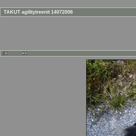
TAKUT agilitytreenit 14072006