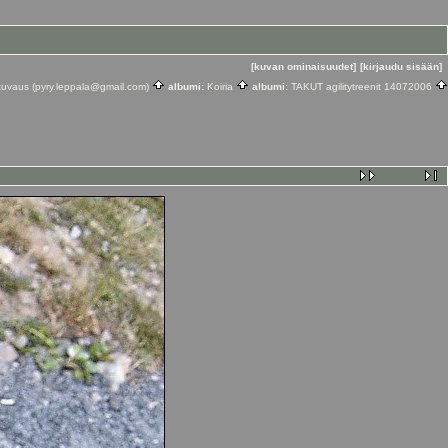
[kuvan ominaisuudet]
[kirjaudu sisään]
okuvaus (pyry.leppala@gmail.com)
albumi:
Koiria
albumi:
TAKUT agilitytreenit 14072006