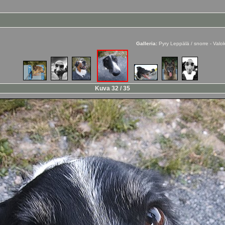
Galleria:
Pyry Leppälä / snorre - Val
Kuva 32 / 35