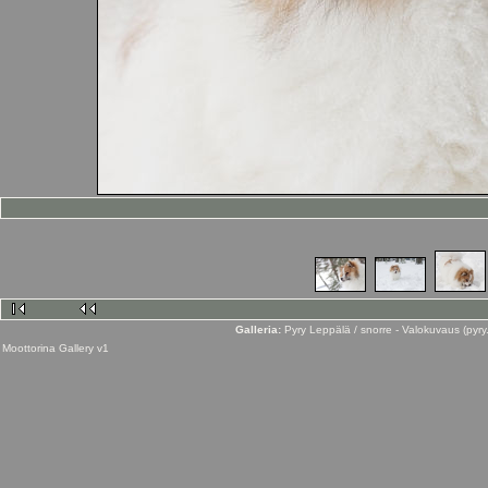
Galleria:
Pyry Leppälä / snorre - Valokuvaus (py
Moottorina
Gallery
v1