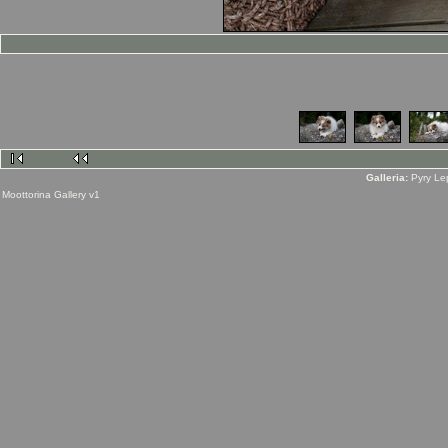
Galleria:
Pyry Le
Moottorina
Gallery
v1